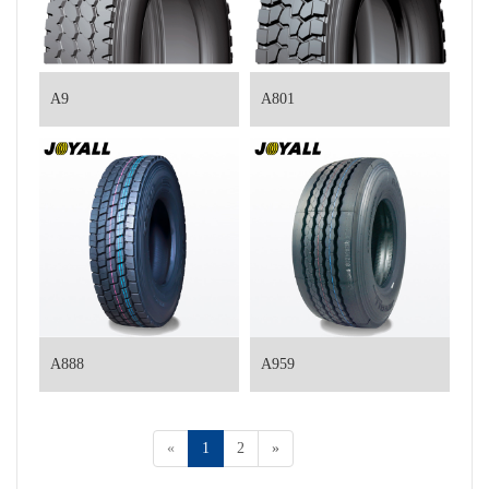
A9
A801
A888
A959
«
1
2
»