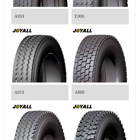
A959
E900
A919
A888