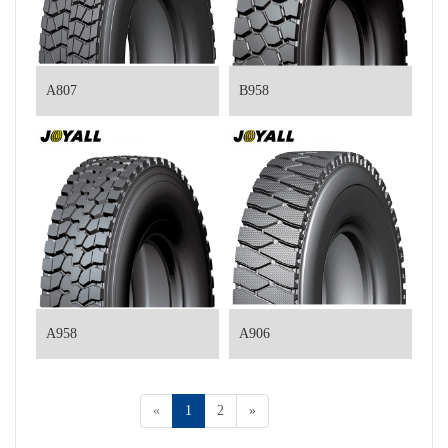
A807
B958
A958
A906
«
1
2
»